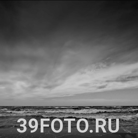
39FOTO.RU
Dmitry Kuchko